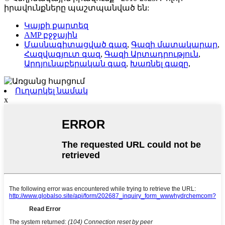
իրավունքները պաշտպանված են:
Կայքի քարտեզ
AMP բջջային
Մասնագիտացված գազ
,
Գազի մատակարար
,
Հազվագյուտ գազ
,
Գազի Արտադրություն
,
Արդյունաբերական գազ
,
Խառնել գազը
,
Ուղարկել նամակ
x