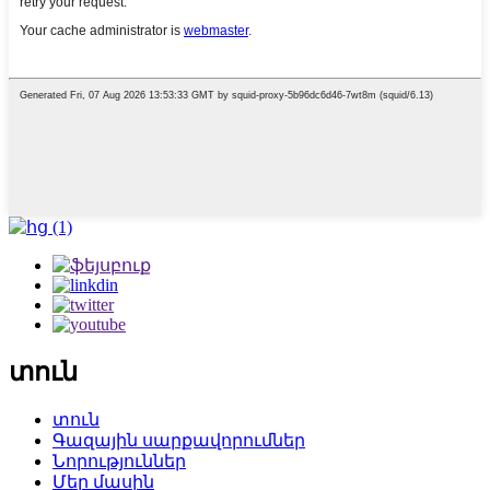
տուն
տուն
Գազային սարքավորումներ
Նորություններ
Մեր մասին