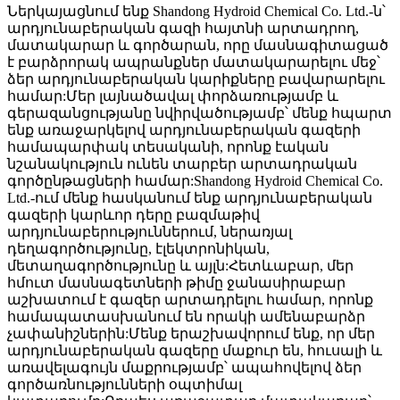
Ներկայացնում ենք Shandong Hydroid Chemical Co. Ltd.-ն՝
արդյունաբերական գազի հայտնի արտադրող,
մատակարար և գործարան, որը մասնագիտացած
է բարձրորակ ապրանքներ մատակարարելու մեջ՝
ձեր արդյունաբերական կարիքները բավարարելու
համար:Մեր լայնածավալ փորձառությամբ և
գերազանցությանը նվիրվածությամբ՝ մենք հպարտ
ենք առաջարկելով արդյունաբերական գազերի
համապարփակ տեսականի, որոնք էական
նշանակություն ունեն տարբեր արտադրական
գործընթացների համար:Shandong Hydroid Chemical Co.
Ltd.-ում մենք հասկանում ենք արդյունաբերական
գազերի կարևոր դերը բազմաթիվ
արդյունաբերություններում, ներառյալ
դեղագործությունը, էլեկտրոնիկան,
մետաղագործությունը և այլն:Հետևաբար, մեր
հմուտ մասնագետների թիմը ջանասիրաբար
աշխատում է գազեր արտադրելու համար, որոնք
համապատասխանում են որակի ամենաբարձր
չափանիշներին:Մենք երաշխավորում ենք, որ մեր
արդյունաբերական գազերը մաքուր են, հուսալի և
առավելագույն մաքրությամբ՝ ապահովելով ձեր
գործառնությունների օպտիմալ