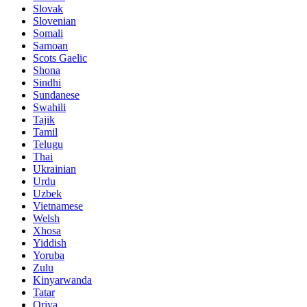
Slovak
Slovenian
Somali
Samoan
Scots Gaelic
Shona
Sindhi
Sundanese
Swahili
Tajik
Tamil
Telugu
Thai
Ukrainian
Urdu
Uzbek
Vietnamese
Welsh
Xhosa
Yiddish
Yoruba
Zulu
Kinyarwanda
Tatar
Oriya