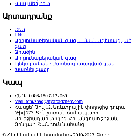
Կապ մեզ հետ
Արտադրանք
CNG
LNG
Արդյունաբերական գազ և մասնագիտացված
գազ
Ջրածին
Արդյունաբերական գազ
Էլեկտրական / Մասնագիտացված գազ
Խառնել գազը
Կապ
ՀԵՌ.՝ 0086-18032122069
Mail: tom.zhao@hydroidchem.com
Հասցե՝ Թիվ 12, Առևտրային փողոցից դուրս,
Թիվ 777, Ջինշատան ճանապարհ,
Սուեջիադաո փողոց, Հուանգդաո շրջան,
Ցինդաո, Շանդուն նահանգ
© Հեղինակային իրավունք - 2010-2023. Բոլոր