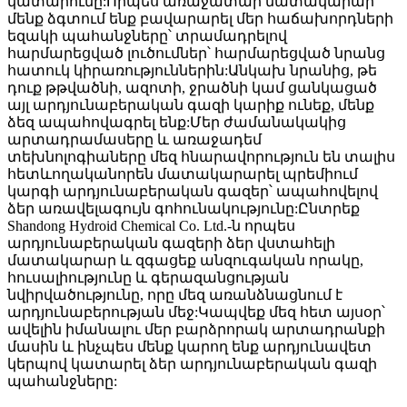
կատարումը:Որպես առաջատար մատակարար՝
մենք ձգտում ենք բավարարել մեր հաճախորդների
եզակի պահանջները՝ տրամադրելով
հարմարեցված լուծումներ՝ հարմարեցված նրանց
հատուկ կիրառություններին:Անկախ նրանից, թե
դուք թթվածնի, ազոտի, ջրածնի կամ ցանկացած
այլ արդյունաբերական գազի կարիք ունեք, մենք
ձեզ ապահովագրել ենք:Մեր ժամանակակից
արտադրամասերը և առաջադեմ
տեխնոլոգիաները մեզ հնարավորություն են տալիս
հետևողականորեն մատակարարել պրեմիում
կարգի արդյունաբերական գազեր՝ ապահովելով
ձեր առավելագույն գոհունակությունը:Ընտրեք
Shandong Hydroid Chemical Co. Ltd.-ն որպես
արդյունաբերական գազերի ձեր վստահելի
մատակարար և զգացեք անզուգական որակը,
հուսալիությունը և գերազանցության
նվիրվածությունը, որը մեզ առանձնացնում է
արդյունաբերության մեջ:Կապվեք մեզ հետ այսօր՝
ավելին իմանալու մեր բարձրորակ արտադրանքի
մասին և ինչպես մենք կարող ենք արդյունավետ
կերպով կատարել ձեր արդյունաբերական գազի
պահանջները: