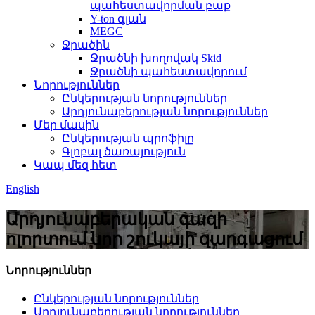
պահեստավորման բաք
Y-ton գլան
MEGC
Ջրածին
Ջրածնի խողովակ Skid
Ջրածնի պահեստավորում
Նորություններ
Ընկերության նորություններ
Արդյունաբերության նորություններ
Մեր մասին
Ընկերության պրոֆիլը
Գլոբալ ծառայություն
Կապ մեզ հետ
English
Արդյունաբերական գազի
ոլորտում նոր շուկայի զարգացում
Նորություններ
Ընկերության նորություններ
Արդյունաբերության նորություններ