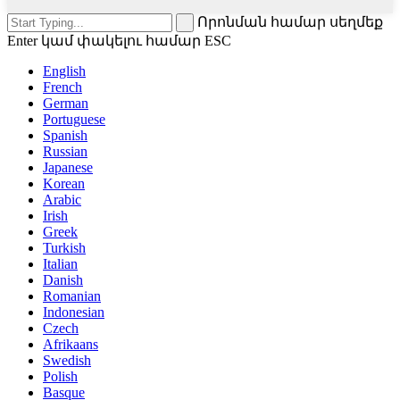
Որոնման համար սեղմեք
Enter կամ փակելու համար ESC
English
French
German
Portuguese
Spanish
Russian
Japanese
Korean
Arabic
Irish
Greek
Turkish
Italian
Danish
Romanian
Indonesian
Czech
Afrikaans
Swedish
Polish
Basque