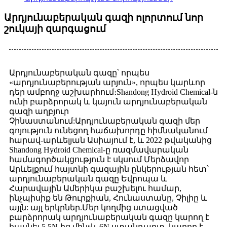
Արդյունաբերական գազի ոլորտում նոր
շուկայի զարգացում
Արդյունաբերական գազը՝ որպես
«արդյունաբերության արյուն», որպես կարևոր
դեր ամբողջ աշխարհում։Shandong Hydroid Chemical-ն
ունի բարձրորակ և կայուն արդյունաբերական
գազի աղբյուր
Չինաստանում:Արդյունաբերական գազի մեր
գոյություն ունեցող հաճախորդը հիմնականում
հարավ-արևելյան Ասիայում է, և 2022 թվականից
Shandong Hydroid Chemical-ը ռազմավարական
համագործակցություն է սկսում Մերձավոր
Արևելքում հայտնի գազային ընկերության հետ՝
արդյունաբերական գազը Եվրոպա և
Հարավային Ամերիկա բաշխելու համար,
ինչպիսիք են Թուրքիան, Հունաստանը, Չիլիը և
այլն: այլ երկրներ.Մեր կողմից ստացված
բարձրորակ արդյունաբերական գազը կարող է
հասնել 5.5N-ից մինչև 6N ստանդարտ, կարող է