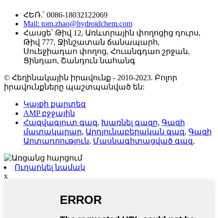
ՀԵՌ.՝ 0086-18032122069
Mail: tom.zhao@hydroidchem.com
Հասցե՝ Թիվ 12, Առևտրային փողոցից դուրս,
Թիվ 777, Ջինշատան ճանապարհ,
Սուեջիադաո փողոց, Հուանգդաո շրջան,
Ցինդաո, Շանդուն նահանգ
© Հեղինակային իրավունք - 2010-2023. Բոլոր
իրավունքները պաշտպանված են:
Կայքի քարտեզ
AMP բջջային
Հազվագյուտ գազ
,
Խառնել գազը
,
Գազի
մատակարար
,
Արդյունաբերական գազ
,
Գազի
Արտադրություն
,
Մասնագիտացված գազ
,
Ուղարկել նամակ
x