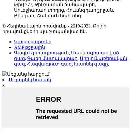
Թիվ 777, Ջինշատան ճանապարհ,
Սուեջիադաո փողոց, Հուանգդաո շրջան,
Ցինդաո, Շանդուն նահանգ
© Հեղինակային իրավունք - 2010-2023. Բոլոր
իրավունքները պաշտպանված են:
Կայքի քարտեզ
AMP բջջային
Գազի Արտադրություն
,
Մասնագիտացված
գազ
,
Գազի մատակարար
,
Արդյունաբերական
գազ
,
Հազվագյուտ գազ
,
Խառնել գազը
,
Ուղարկել նամակ
x