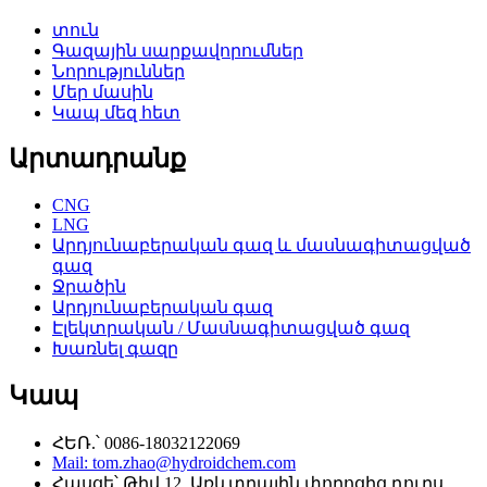
տուն
Գազային սարքավորումներ
Նորություններ
Մեր մասին
Կապ մեզ հետ
Արտադրանք
CNG
LNG
Արդյունաբերական գազ և մասնագիտացված
գազ
Ջրածին
Արդյունաբերական գազ
Էլեկտրական / Մասնագիտացված գազ
Խառնել գազը
Կապ
ՀԵՌ.՝ 0086-18032122069
Mail: tom.zhao@hydroidchem.com
Հասցե՝ Թիվ 12, Առևտրային փողոցից դուրս,