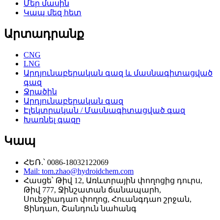
Մեր մասին
Կապ մեզ հետ
Արտադրանք
CNG
LNG
Արդյունաբերական գազ և մասնագիտացված
գազ
Ջրածին
Արդյունաբերական գազ
Էլեկտրական / Մասնագիտացված գազ
Խառնել գազը
Կապ
ՀԵՌ.՝ 0086-18032122069
Mail: tom.zhao@hydroidchem.com
Հասցե՝ Թիվ 12, Առևտրային փողոցից դուրս,
Թիվ 777, Ջինշատան ճանապարհ,
Սուեջիադաո փողոց, Հուանգդաո շրջան,
Ցինդաո, Շանդուն նահանգ