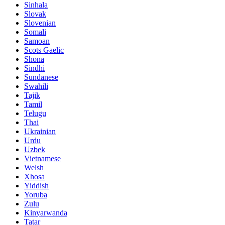
Sinhala
Slovak
Slovenian
Somali
Samoan
Scots Gaelic
Shona
Sindhi
Sundanese
Swahili
Tajik
Tamil
Telugu
Thai
Ukrainian
Urdu
Uzbek
Vietnamese
Welsh
Xhosa
Yiddish
Yoruba
Zulu
Kinyarwanda
Tatar