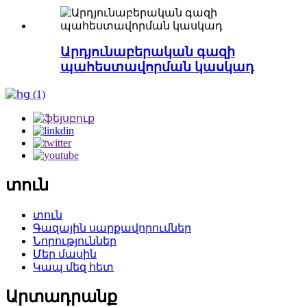
Արդյունաբերական գազի
պահեստավորման կասկադ
տուն
տուն
Գազային սարքավորումներ
Նորություններ
Մեր մասին
Կապ մեզ հետ
Արտադրանք