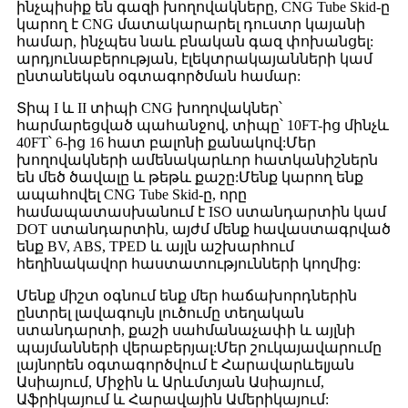
ինչպիսիք են գազի խողովակները, CNG Tube Skid-ը
կարող է CNG մատակարարել դուստր կայանի
համար, ինչպես նաև բնական գազ փոխանցել:
արդյունաբերության, էլեկտրակայանների կամ
ընտանեկան օգտագործման համար:
Տիպ I և II տիպի CNG խողովակներ՝
հարմարեցված պահանջով, տիպը՝ 10FT-ից մինչև
40FT՝ 6-ից 16 հատ բալոնի քանակով:Մեր
խողովակների ամենակարևոր հատկանիշներն
են մեծ ծավալը և թեթև քաշը:Մենք կարող ենք
ապահովել CNG Tube Skid-ը, որը
համապատասխանում է ISO ստանդարտին կամ
DOT ստանդարտին, այժմ մենք հավաստագրված
ենք BV, ABS, TPED և այլն աշխարհում
հեղինակավոր հաստատությունների կողմից:
Մենք միշտ օգնում ենք մեր հաճախորդներին
ընտրել լավագույն լուծումը տեղական
ստանդարտի, քաշի սահմանաչափի և այլնի
պայմանների վերաբերյալ:Մեր շուկայավարումը
լայնորեն օգտագործվում է Հարավարևելյան
Ասիայում, Միջին և Արևմտյան Ասիայում,
Աֆրիկայում և Հարավային Ամերիկայում: