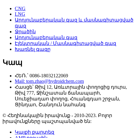
CNG
LNG
Արդյունաբերական գազ և մասնագիտացված
գազ
Ջրածին
Արդյունաբերական գազ
Էլեկտրական / Մասնագիտացված գազ
Խառնել գազը
Կապ
ՀԵՌ.՝ 0086-18032122069
Mail: tom.zhao@hydroidchem.com
Հասցե՝ Թիվ 12, Առևտրային փողոցից դուրս,
Թիվ 777, Ջինշատան ճանապարհ,
Սուեջիադաո փողոց, Հուանգդաո շրջան,
Ցինդաո, Շանդուն նահանգ
© Հեղինակային իրավունք - 2010-2023. Բոլոր
իրավունքները պաշտպանված են:
Կայքի քարտեզ
AMP բջջային