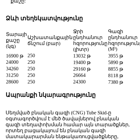
քաշը:
Ձևի տեղեկատվությունը
Ջրի
Գազի
Տարայի
Աշխատանքային
ընդհանուր
ընդհանուր
քաշը
ճնշում (բար)
հզորությունը
հզորություն
(կգ)
(M³)
(լիտր)
250
16900 թ
13032 թ
3955 թ
24000
250
19400 թ
5890 թ
34260
250
29160 թ
8855 թ
31250
250
26664
8118 թ
28600
250
24300
7380 թ
Ապրանքի նկարագրությունը
Սեղմված բնական գազի (CNG) Tube Skid-ը
օգտագործվում է մեծ ծավալներով բնական
գազի տեղափոխման համար այն տարածքներ,
որտեղ բացակայում են բնական գազի
մատակարարման ենթակառուցվածքները,