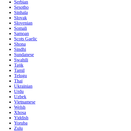
Serbian
Sesotho
Sinhala
Slovak
Slovenian
Somali
Samoan
Scots Gaelic
Shona
Sindhi
Sundanese
Swahili
Tajik
Tamil
Telugu
Thai
Ukrainian
Urdu
Uzbek
Vietnamese
Welsh
Xhosa
Yiddish
Yoruba
Zulu