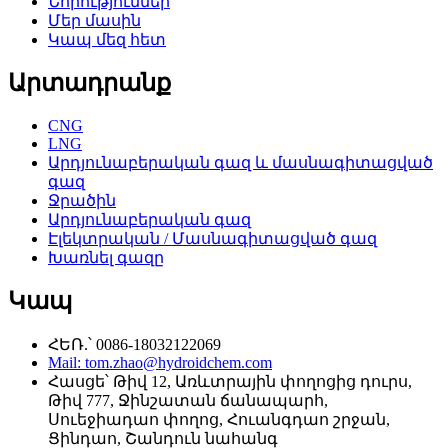
Նորություններ
Մեր մասին
Կապ մեզ հետ
Արտադրանք
CNG
LNG
Արդյունաբերական գազ և մասնագիտացված
գազ
Ջրածին
Արդյունաբերական գազ
Էլեկտրական / Մասնագիտացված գազ
Խառնել գազը
Կապ
ՀԵՌ.՝ 0086-18032122069
Mail: tom.zhao@hydroidchem.com
Հասցե՝ Թիվ 12, Առևտրային փողոցից դուրս,
Թիվ 777, Ջինշատան ճանապարհ,
Սուեջիադաո փողոց, Հուանգդաո շրջան,
Ցինդաո, Շանդուն նահանգ